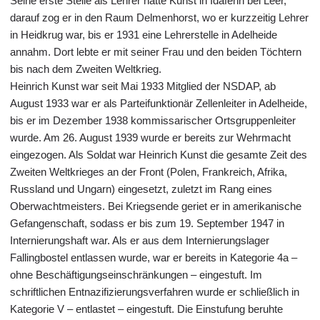
Seine erste Stelle als Lehrer hatte Kunst in Idafehn bei Leer,
darauf zog er in den Raum Delmenhorst, wo er kurzzeitig Lehrer
in Heidkrug war, bis er 1931 eine Lehrerstelle in Adelheide
annahm. Dort lebte er mit seiner Frau und den beiden Töchtern
bis nach dem Zweiten Weltkrieg.
Heinrich Kunst war seit Mai 1933 Mitglied der NSDAP, ab
August 1933 war er als Parteifunktionär Zellenleiter in Adelheide,
bis er im Dezember 1938 kommissarischer Ortsgruppenleiter
wurde. Am 26. August 1939 wurde er bereits zur Wehrmacht
eingezogen. Als Soldat war Heinrich Kunst die gesamte Zeit des
Zweiten Weltkrieges an der Front (Polen, Frankreich, Afrika,
Russland und Ungarn) eingesetzt, zuletzt im Rang eines
Oberwachtmeisters. Bei Kriegsende geriet er in amerikanische
Gefangenschaft, sodass er bis zum 19. September 1947 in
Internierungshaft war. Als er aus dem Internierungslager
Fallingbostel entlassen wurde, war er bereits in Kategorie 4a –
ohne Beschäftigungseinschränkungen – eingestuft. Im
schriftlichen Entnazifizierungsverfahren wurde er schließlich in
Kategorie V – entlastet – eingestuft. Die Einstufung beruhte