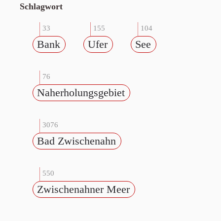
Schlagwort
33
155
104
Bank
Ufer
See
76
Naherholungsgebiet
3076
Bad Zwischenahn
550
Zwischenahner Meer