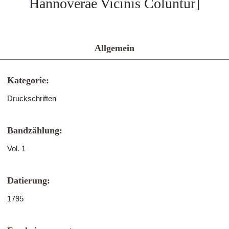
Hannoverae Vicinis Coluntur]
Allgemein
Kategorie:
Druckschriften
Bandzählung:
Vol. 1
Datierung:
1795