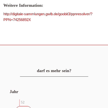
Weitere Information:
http://digitale-sammlungen.gwlb.de/goobit3/ppnresolver/?
PPN=74256892X
darf es mehr sein?
Jahr
52