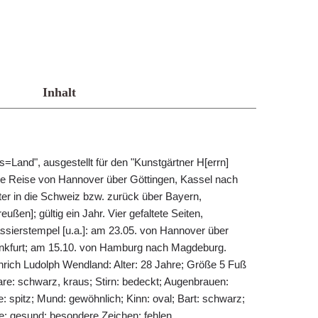
Inhalt
=Land", ausgestellt für den "Kunstgärtner H[errn]
ne Reise von Hannover über Göttingen, Kassel nach
ter in die Schweiz bzw. zurück über Bayern,
ßen]; gültig ein Jahr. Vier gefaltete Seiten,
assierstempel [u.a.]: am 23.05. von Hannover über
ankfurt; am 15.10. von Hamburg nach Magdeburg.
rich Ludolph Wendland: Alter: 28 Jahre; Größe 5 Fuß
aare: schwarz, kraus; Stirn: bedeckt; Augenbrauen:
 spitz; Mund: gewöhnlich; Kinn: oval; Bart: schwarz;
e: gesund; besondere Zeichen: fehlen.