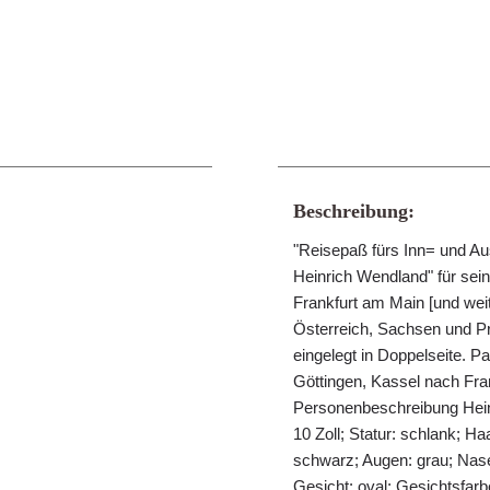
Beschreibung:
"Reisepaß fürs Inn= und Aus
Heinrich Wendland" für sei
Frankfurt am Main [und wei
Österreich, Sachsen und Preu
eingelegt in Doppelseite. P
Göttingen, Kassel nach Fr
Personenbeschreibung Hein
10 Zoll; Statur: schlank; H
schwarz; Augen: grau; Nase:
Gesicht: oval; Gesichtsfarb