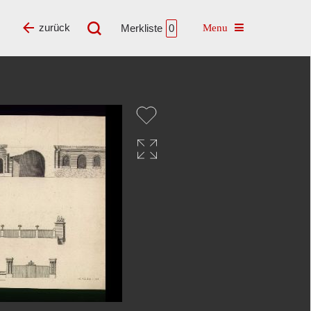
Toggle navigatio
zurück
Merkliste
0