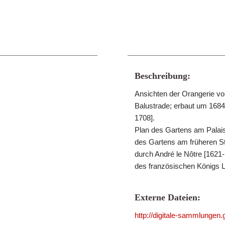
Beschreibung:
Ansichten der Orangerie von
Balustrade; erbaut um 168
1708].
Plan des Gartens am Palais 
des Gartens am früheren St
durch André le Nôtre [1621-
des französischen Königs 
Externe Dateien:
http://digitale-sammlungen