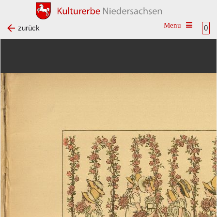
Toggle na
zurück
0