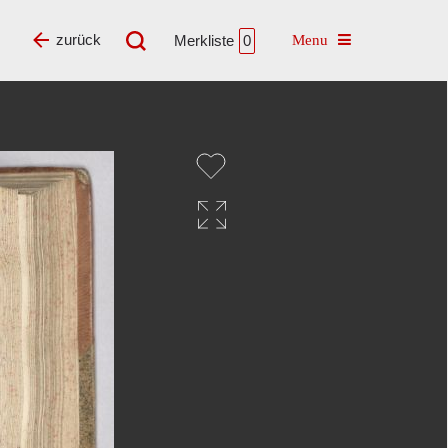
Toggle navigatio
zurück
Merkliste
0