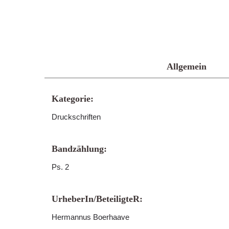
Allgemein
Kategorie:
Druckschriften
Bandzählung:
Ps. 2
UrheberIn/BeteiligteR:
Hermannus Boerhaave