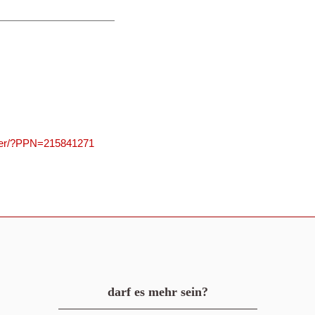
olver/?PPN=215841271
darf es mehr sein?