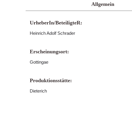
Allgemein
UrheberIn/BeteiligteR:
Heinrich Adolf Schrader
Erscheinungsort:
Gottingae
Produktionsstätte:
Dieterich