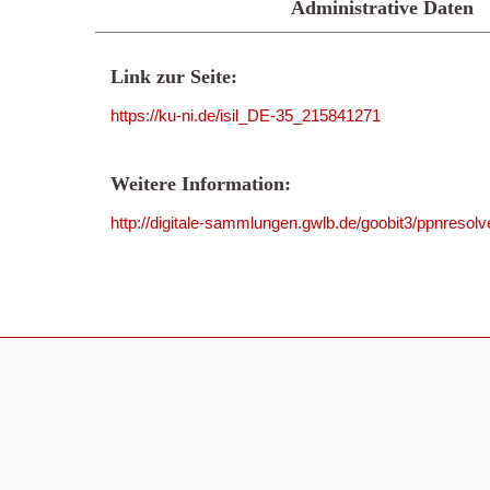
Administrative Daten
Link zur Seite:
https://ku-ni.de/isil_DE-35_215841271
Weitere Information:
http://digitale-sammlungen.gwlb.de/goobit3/ppnres