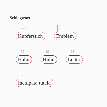
Schlagwort
777
708
Kupferstich
Emblem
22
19
28
Hahn
Huhn
Leiter
2
Inculpata tutela