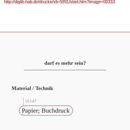
http://diglib.hab.de/drucke/xb-5991/start.htm?image=00310
darf es mehr sein?
Material / Technik
16147
Papier; Buchdruck