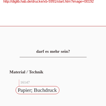
http://diglib.hab.de/drucke/xb-5991/start.htm?image=00192
darf es mehr sein?
Material / Technik
16147
Papier; Buchdruck