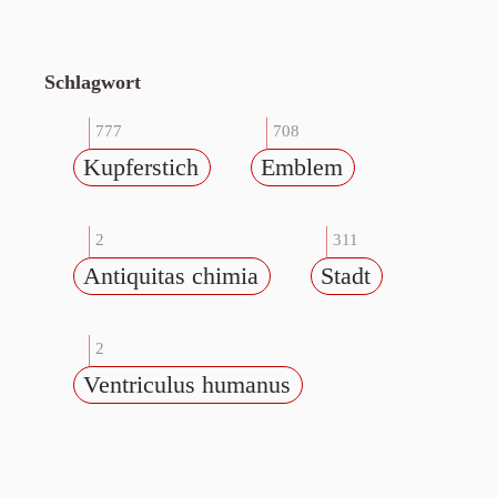
Schlagwort
777
708
Kupferstich
Emblem
2
311
Antiquitas chimia
Stadt
2
Ventriculus humanus