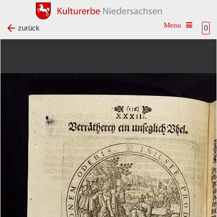
Toggle na
zurück
0