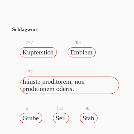
Schlagwort
777
708
Kupferstich
Emblem
132
Iniuste proditorem, non
proditionem oderis.
6
11
95
Grube
Seil
Stab