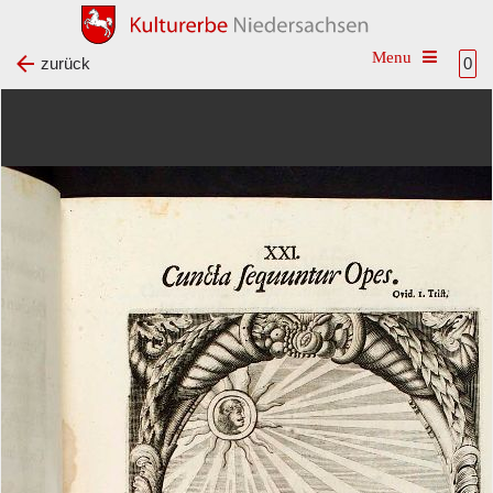
Toggle na
zurück
0