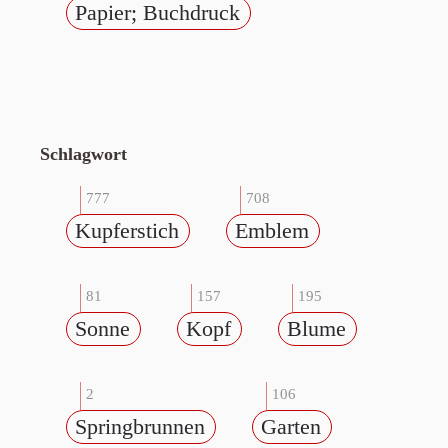
Papier; Buchdruck
Schlagwort
777
708
Kupferstich
Emblem
81
157
195
Sonne
Kopf
Blume
2
106
Springbrunnen
Garten