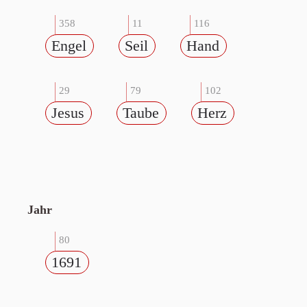
358
11
116
Engel
Seil
Hand
29
79
102
Jesus
Taube
Herz
Jahr
80
1691