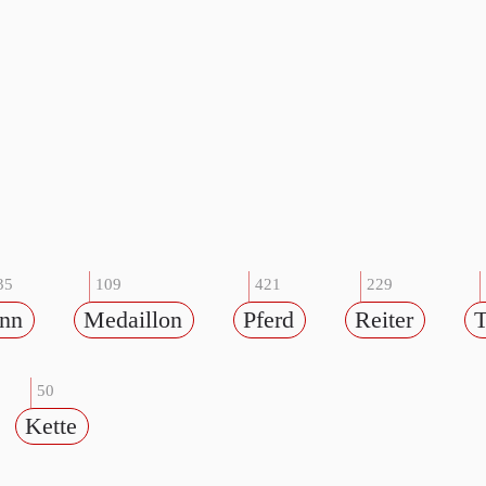
35
109
421
229
nn
Medaillon
Pferd
Reiter
T
50
Kette