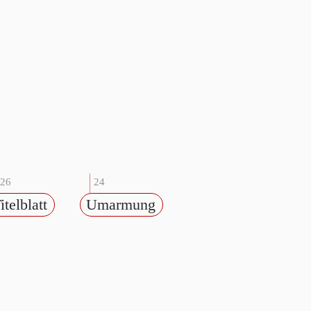
26
24
itelblatt
Umarmung