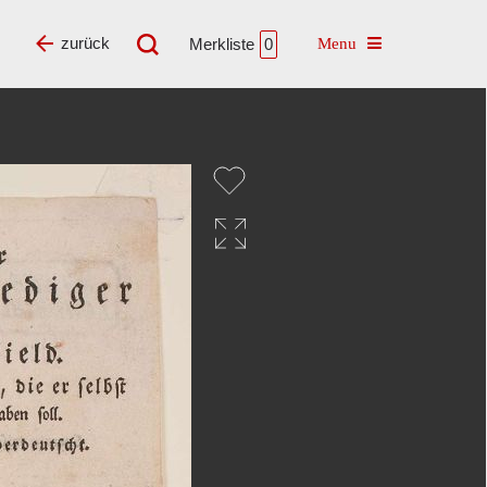
Toggle navigatio
zurück
Merkliste
0