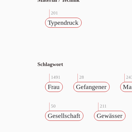
Material / Technik
201
Typendruck
Schlagwort
1491
28
24
Frau
Gefangener
Ma
50
211
Gesellschaft
Gewässer