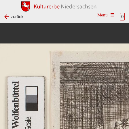
Toggle na
zurück
0