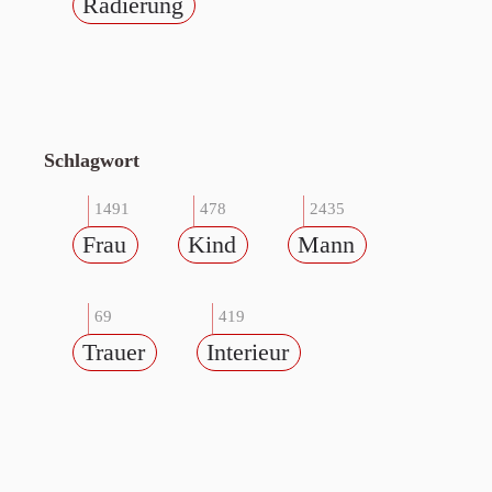
Radierung
Schlagwort
1491
478
2435
Frau
Kind
Mann
69
419
Trauer
Interieur