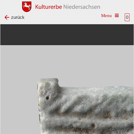
Toggle na
zurück
0