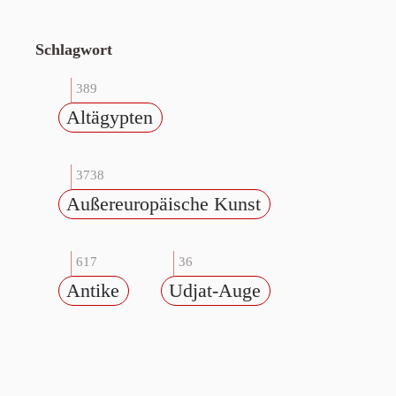
Schlagwort
389
Altägypten
3738
Außereuropäische Kunst
617
36
Antike
Udjat-Auge