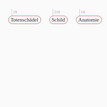
19
210
14
Totenschädel
Schild
Anatomie