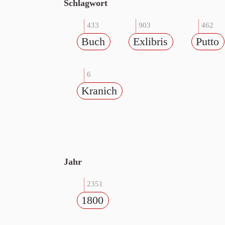
Schlagwort
433
903
462
Buch
Exlibris
Putto
6
Kranich
Jahr
2351
1800