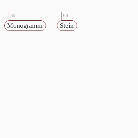
35
68
Monogramm
Stein