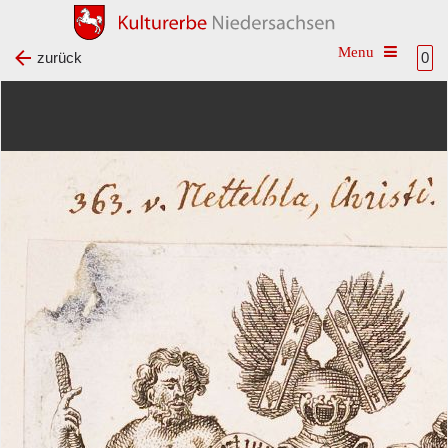
Toggle na
zurück
0