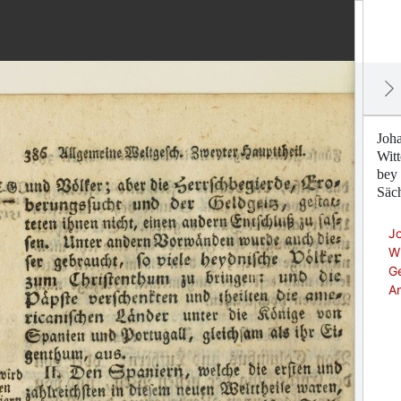
Joha
Wit
bey 
Säc
Jo
Wi
G
A