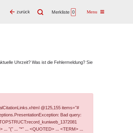
Toggle navigatio
zurück
Merkliste
0
tuelle Uhrzeit? Was ist die Fehlermeldung? Sie
alCitationLinks.xhtml @125,155 items="#
ptions.PresentationException: Bad query:
e '+PI_TOPSTRUCT:record_kuniweb_1372081
. "(" ... "*" ... <QUOTED> ... <TERM> ...