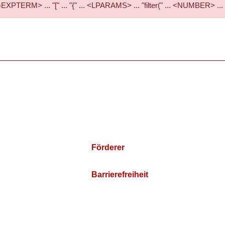
RM> ... "[" ... "{" ... <LPARAMS> ... "filter(" ... <NUMBER> ...
Förderer
Barrierefreiheit