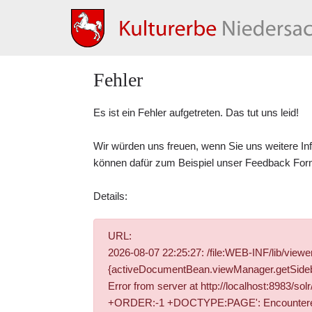
Fehler
Es ist ein Fehler aufgetreten. Das tut uns leid!
Wir würden uns freuen, wenn Sie uns weitere In
können dafür zum Beispiel unser
Feedback For
Details:
URL:
2026-08-07 22:25:27: /file:WEB-INF/lib/vie
{activeDocumentBean.viewManager.getSidebar
Error from server at http://localhost:8983/
+ORDER:-1 +DOCTYPE:PAGE': Encountered " "-