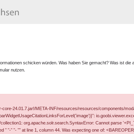
formationen schicken würden. Was haben Sie gemacht? Was ist die ak
mular
nutzen.
wer-core-24.01.7.jar!/META-INF/resources/resources/components/mod
WidgetUsageCitationLinksForLevel('image')}": io.goobi.viewer.exce
solr/collection1: org.apache.solr.search.SyntaxError: Cannot pars
" "- "" at line 1, column 44. Was expecting one of: <BAREOPER> ..