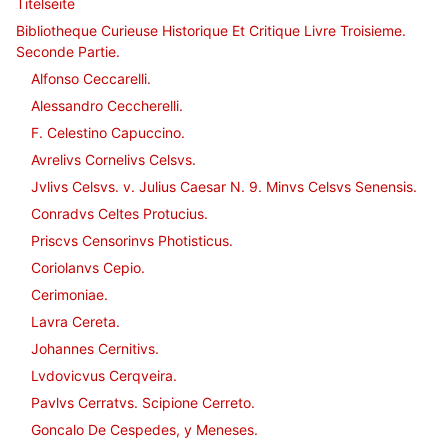
Titelseite
Bibliotheque Curieuse Historique Et Critique Livre Troisieme.
Seconde Partie.
Alfonso Ceccarelli.
Alessandro Ceccherelli.
F. Celestino Capuccino.
Avrelivs Cornelivs Celsvs.
Jvlivs Celsvs. v. Julius Caesar N. 9. Minvs Celsvs Senensis.
Conradvs Celtes Protucius.
Priscvs Censorinvs Photisticus.
Coriolanvs Cepio.
Cerimoniae.
Lavra Cereta.
Johannes Cernitivs.
Lvdovicvus Cerqveira.
Pavlvs Cerratvs. Scipione Cerreto.
Goncalo De Cespedes, y Meneses.