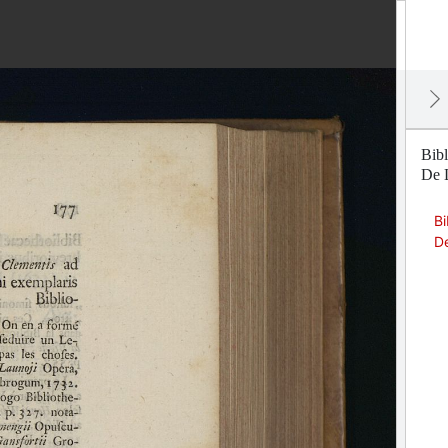
Bibl
De L
Bi
De