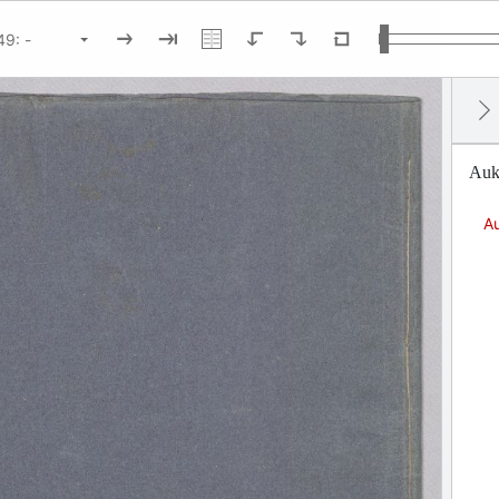
Auk
Au