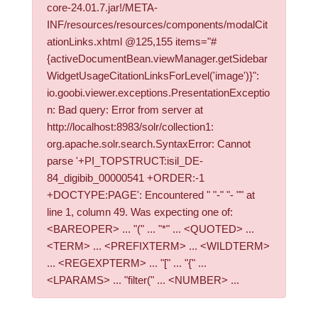
core-24.01.7.jar!/META-
INF/resources/resources/components/modalCit
ationLinks.xhtml @125,155 items="#
{activeDocumentBean.viewManager.getSidebar
WidgetUsageCitationLinksForLevel('image')}":
io.goobi.viewer.exceptions.PresentationExceptio
n: Bad query: Error from server at
http://localhost:8983/solr/collection1:
org.apache.solr.search.SyntaxError: Cannot
parse '+PI_TOPSTRUCT:isil_DE-
84_digibib_00000541 +ORDER:-1
+DOCTYPE:PAGE': Encountered " "-" "- "" at
line 1, column 49. Was expecting one of:
<BAREOPER> ... "(" ... "*" ... <QUOTED> ...
<TERM> ... <PREFIXTERM> ... <WILDTERM>
... <REGEXPTERM> ... "[" ... "{" ...
<LPARAMS> ... "filter(" ... <NUMBER> ...