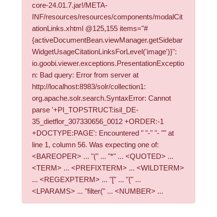
core-24.01.7.jar!/META-
INF/resources/resources/components/modalCit
ationLinks.xhtml @125,155 items="#
{activeDocumentBean.viewManager.getSidebar
WidgetUsageCitationLinksForLevel('image')}":
io.goobi.viewer.exceptions.PresentationExceptio
n: Bad query: Error from server at
http://localhost:8983/solr/collection1:
org.apache.solr.search.SyntaxError: Cannot
parse '+PI_TOPSTRUCT:isil_DE-
35_dietflor_307330656_0012 +ORDER:-1
+DOCTYPE:PAGE': Encountered " "-" "- "" at
line 1, column 56. Was expecting one of:
<BAREOPER> ... "(" ... "*" ... <QUOTED> ...
<TERM> ... <PREFIXTERM> ... <WILDTERM>
... <REGEXPTERM> ... "[" ... "{" ...
<LPARAMS> ... "filter(" ... <NUMBER> ...