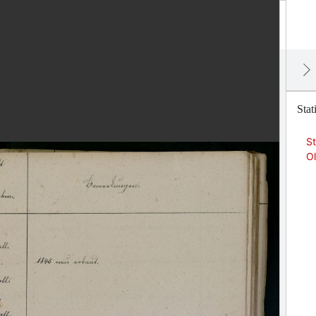
Sta
S
O