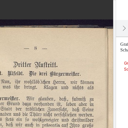
Graf
Scha
Gr
Sc