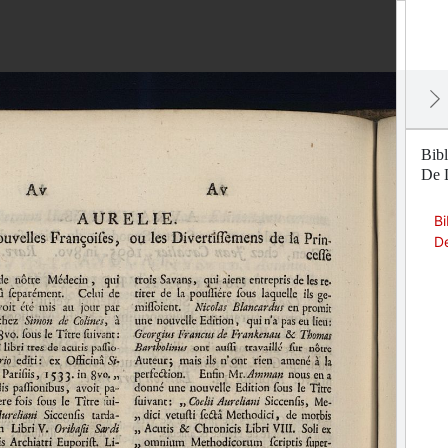
Bibl
De L
Bi
De