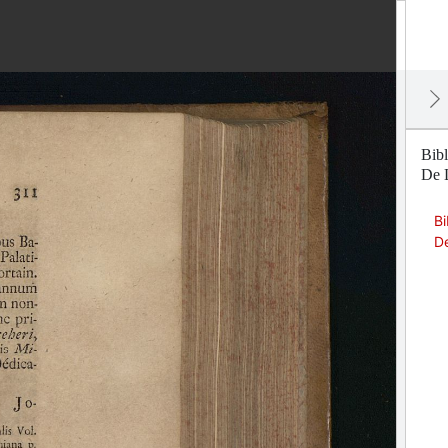
Bibl
De L
Bi
De