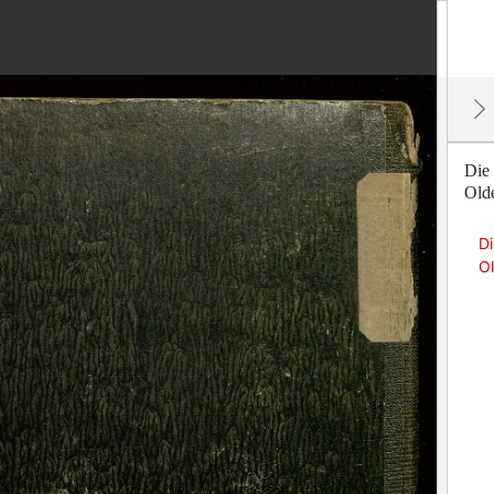
Die
Olde
D
Ol