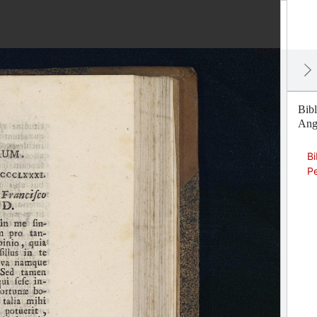
Bibl
Ang
Bi
P