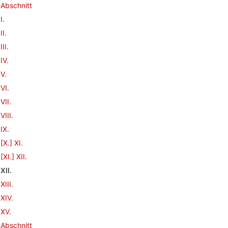
Abschnitt
I.
II.
III.
IV.
V.
VI.
VII.
VIII.
IX.
[X.] XI.
[XI.] XII.
XII.
XIII.
XIV.
XV.
Abschnitt