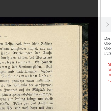
Die
Olde
Olde
Fürs
D
Ol
Ol
Fü