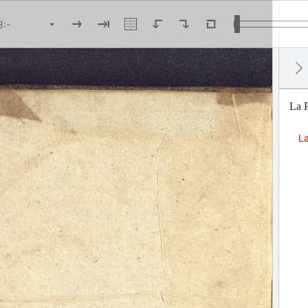
La P
La