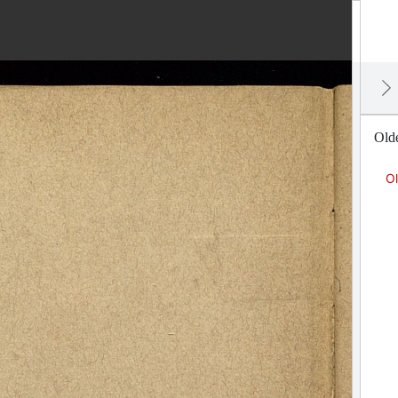
Old
O