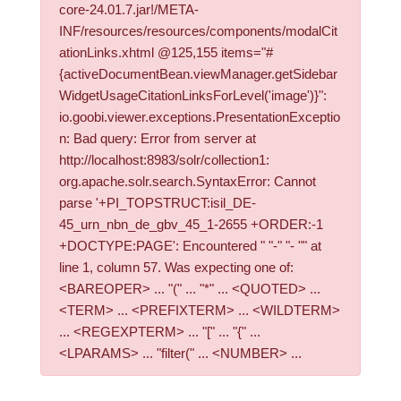
core-24.01.7.jar!/META-
INF/resources/resources/components/modalCit
ationLinks.xhtml @125,155 items="#
{activeDocumentBean.viewManager.getSidebar
WidgetUsageCitationLinksForLevel('image')}":
io.goobi.viewer.exceptions.PresentationExceptio
n: Bad query: Error from server at
http://localhost:8983/solr/collection1:
org.apache.solr.search.SyntaxError: Cannot
parse '+PI_TOPSTRUCT:isil_DE-
45_urn_nbn_de_gbv_45_1-2655 +ORDER:-1
+DOCTYPE:PAGE': Encountered " "-" "- "" at
line 1, column 57. Was expecting one of:
<BAREOPER> ... "(" ... "*" ... <QUOTED> ...
<TERM> ... <PREFIXTERM> ... <WILDTERM>
... <REGEXPTERM> ... "[" ... "{" ...
<LPARAMS> ... "filter(" ... <NUMBER> ...