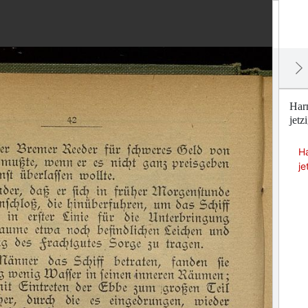
Har
jet
H
j