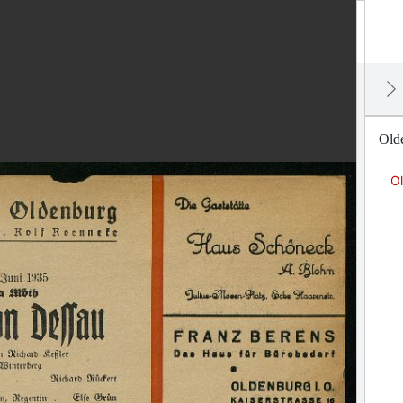
Olde
Ol