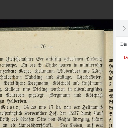
Die
D