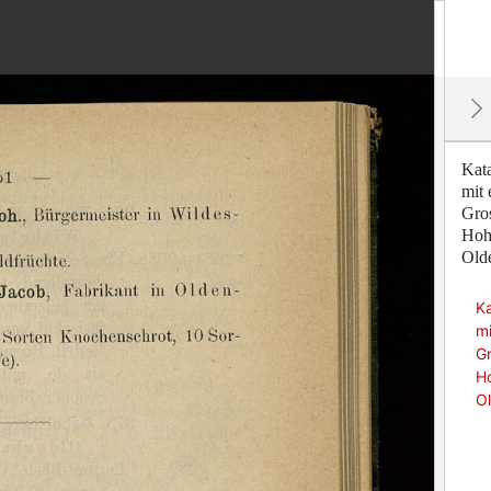
Kat
mit 
Gro
Hohe
Old
K
mi
Gr
Ho
O