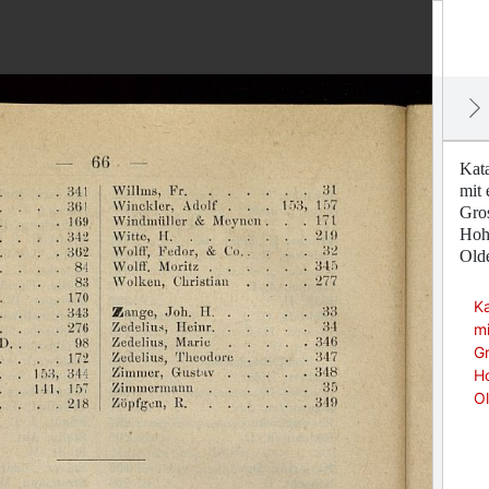
Kat
mit 
Gro
Hohe
Old
K
mi
Gr
Ho
O