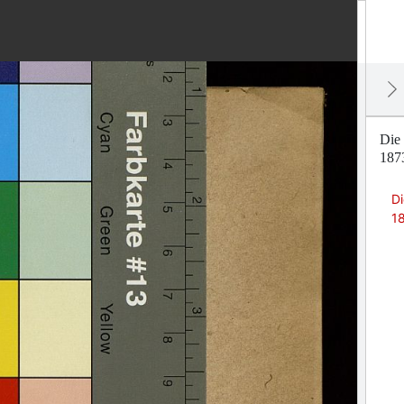
Die 
1873
Di
18