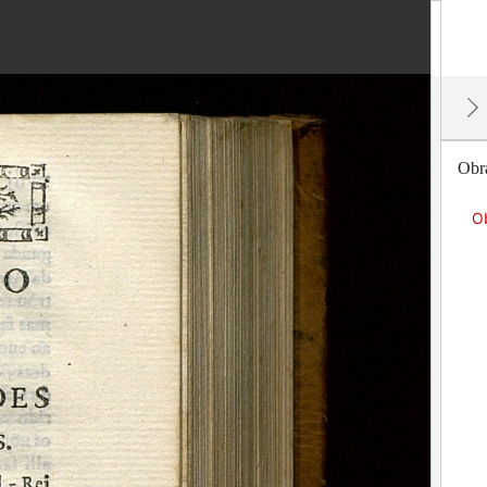
Obr
O