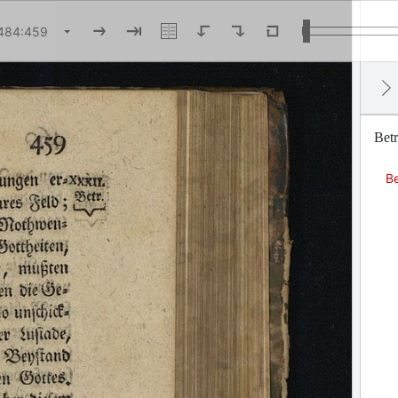
Betr
B