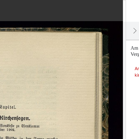
Am S
Ver
A
k