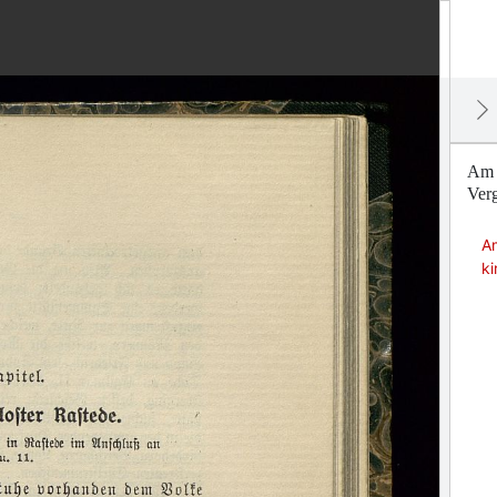
Am S
Ver
A
k