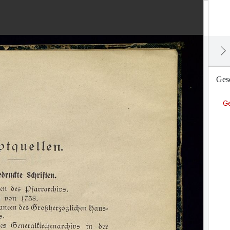
Ges
G