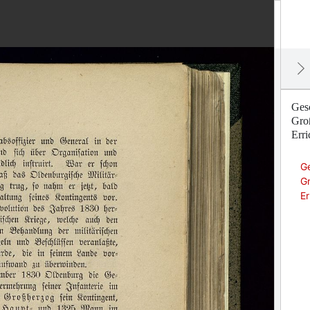
Gesc
Groß
Erri
Ge
Gr
Er