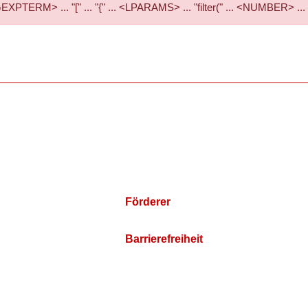
RM> ... "[" ... "{" ... <LPARAMS> ... "filter(" ... <NUMBER> ...
Förderer
Barrierefreiheit