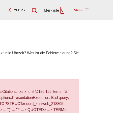
Toggle navigatio
zurück
Merkliste
0
tuelle Uhrzeit? Was ist die Fehlermeldung? Sie
alCitationLinks.xhtml @125,155 items="#
ptions.PresentationException: Bad query:
e '+PI_TOPSTRUCT:record_kuniweb_218805
. "(" ... "*" ... <QUOTED> ... <TERM> ...