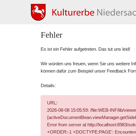
Fehler
Es ist ein Fehler aufgetreten. Das tut uns leid!
Wir würden uns freuen, wenn Sie uns weitere In
können dafür zum Beispiel unser
Feedback For
Details:
URL:
2026-08-08 15:05:59: /file:WEB-INF/lib/vie
{activeDocumentBean.viewManager.getSidebar
Error from server at http://localhost:8983/
+ORDER:-1 +DOCTYPE:PAGE': Encountered " "-