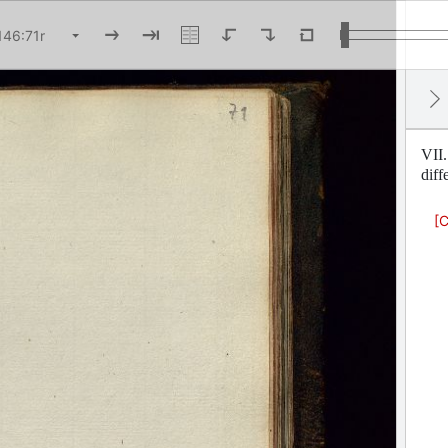
VII.
diff
[C