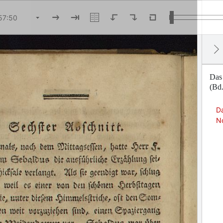
Das
(Bd.
D
N