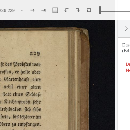
Das
(Bd.
D
N