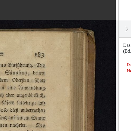
Das
(Bd.
D
N